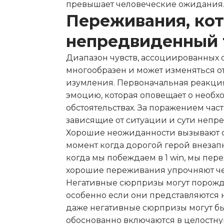
превышает человеческие ожидания
Переживания, ко
непредвиденный 
Диапазон чувств, ассоциированных
многообразен и может изменяться о
изумления. Первоначальная реакция
эмоцию, которая оповещает о необх
обстоятельствах. За поражением ча
зависящие от ситуации и сути непр
Хорошие неожиданности вызывают с
момент когда дорогой герой внезапн
когда мы побеждаем в 1 win, мы пе
хорошие переживания упрочняют че
Негативные сюрпризы могут порожда
особенно если они представляются
даже негативные сюрпризы могут б
обоснованно включаются в целостную