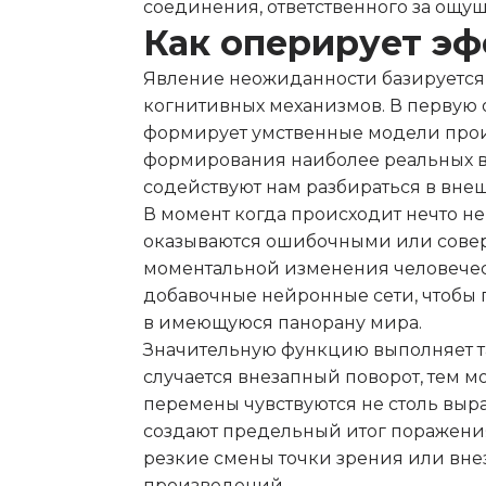
соединения, ответственного за ощу
Как оперирует эф
Явление неожиданности базируется
когнитивных механизмов. В первую 
формирует умственные модели про
формирования наиболее реальных в
содействуют нам разбираться в вне
В момент когда происходит нечто н
оказываются ошибочными или совер
моментальной изменения человеческ
добавочные нейронные сети, чтобы 
в имеющуюся панорану мира.
Значительную функцию выполняет т
случается внезапный поворот, тем 
перемены чувствуются не столь выра
создают предельный итог поражения
резкие смены точки зрения или вн
произведений.