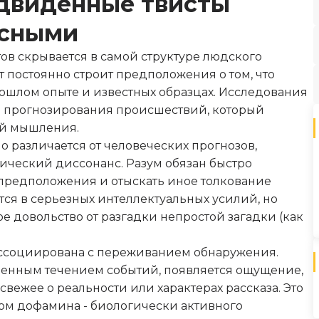
едвиденные твисты
есными
ов скрывается в самой структуре людского
 постоянно строит предположения о том, что
рошлом опыте и известных образцах. Исследования
м прогнозирования происшествий, который
ей мышления.
 различается от человеческих прогнозов,
ческий диссонанс. Разум обязан быстро
 предположения и отыскать иное толкование
ся в серьезных интеллектуальных усилий, но
 довольство от разгадки непростой загадки (как
ссоциирована с переживанием обнаружения.
денным течением событий, появляется ощущение,
свежее о реальности или характерах рассказа. Это
ом дофамина - биологически активного