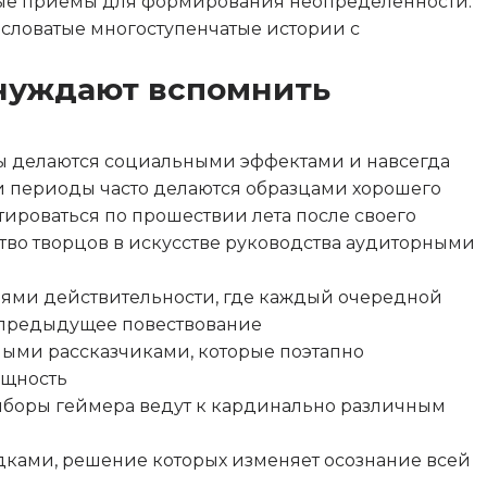
ые приемы для формирования неопределенности.
словатые многоступенчатые истории с
ынуждают вспомнить
 делаются социальными эффектами и навсегда
ти периоды часто делаются образцами хорошего
ироваться по прошествии лета после своего
тво творцов в искусстве руководства аудиторными
ями действительности, где каждый очередной
 предыдущее повествование
ными рассказчиками, которые поэтапно
ущность
выборы геймера ведут к кардинально различным
дками, решение которых изменяет осознание всей