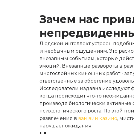
Зачем нас при
непредвиденны
Людской интеллект устроен подобны
и необычным ощущениям. Это раскр
внезапным событиям, которые дейс
эмоций. Внезапные развороты в раз
многослойных киношных работ - зап
ответственные за обретение удоволь
Исследователи издавна исследуют 
когда происходит что-то неожиданно
производя биологически активные 
психологического роста. По этой пр
развлечения в
ван вин казино
, мист
нарушает ожидания.