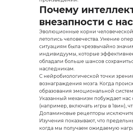
Почему интеллект
внезапности с н
Эволюционные корни человеческой 
летопись человечества. Умение опе
ситуациям была чрезвычайно значим
индивидуумы, которые эффективне
обладали больше шансов сохранитьс
наследникам.
С нейробиологической точки зрени
вознаграждения мозга. Когда происх
образования эмоциональной систем
Указанный механизм побуждает нас 
(например, включать игры в 1вин), 
Допаминовые рецепторы исключител
Изучения показывают, что предельн
когда мы получаем ожидаемую награ