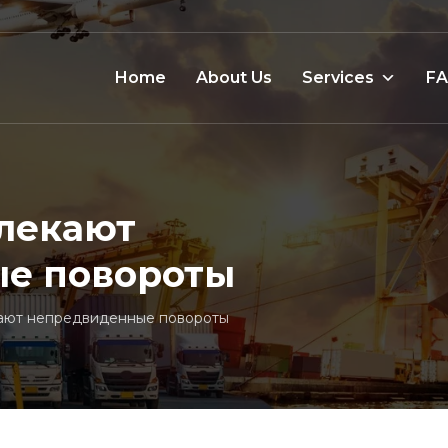
Home
About Us
Services
F
влекают
е повороты
кают непредвиденные повороты