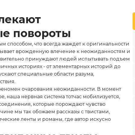
влекают
е повороты
м способом, что всегда жаждет к оригинальности
ывает врожденную влечение к неожиданностям и
твительно принуждают людей испытывать подъем
личных историях - от элементарных историй до
ускают специальные области разума,
ствия.
феномен очарования неожиданности. В момент
е, наша нервная система тотчас мобилизуется,
соединения, которые порождают чувство
ичине мы так обожаем рассказы с твистами,
ические ленты и романы, где автор искусно