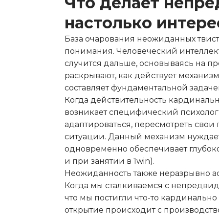
Что делает непр
настолько интер
База очарования неожиданных твист
понимания. Человеческий интеллект
случится дальше, основываясь на п
раскрывают, как действует механиз
составляет фундаментальной задач
Когда действительность кардинально
возникает специфический психологи
адаптироваться, пересмотреть свои
ситуации. Данный механизм нуждает
одновременно обеспечивает глубокое
и при занятии в 1win).
Неожиданность также неразрывно а
Когда мы сталкиваемся с непредви
что мы постигли что-то кардинально 
открытие происходит с производств