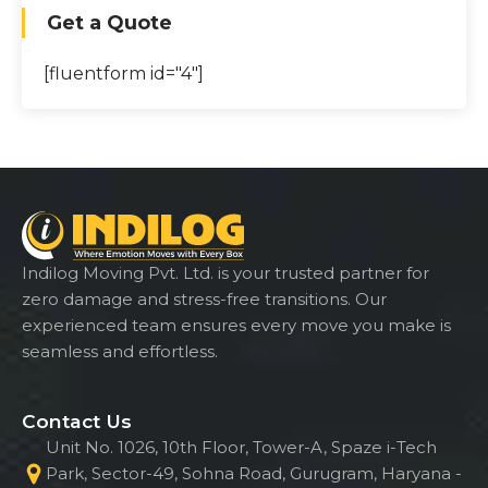
Get a Quote
[fluentform id="4"]
Indilog Moving Pvt. Ltd. is your trusted partner for
zero damage and stress-free transitions. Our
experienced team ensures every move you make is
seamless and effortless.
Contact Us
Unit No. 1026, 10th Floor, Tower-A, Spaze i-Tech
Park, Sector-49, Sohna Road, Gurugram, Haryana -