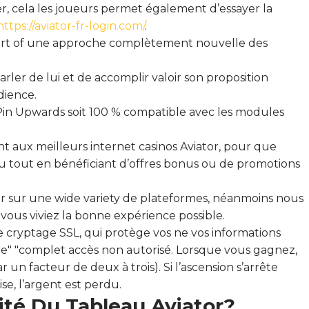
ster, cela les joueurs permet également d’essayer la
https://aviator-fr-login.com/
.
ort of une approche complètement nouvelle des
rler de lui et de accomplir valoir son proposition
dience.
n Upwards soit 100 % compatible avec les modules
 aux meilleurs internet casinos Aviator, pour que
au tout en bénéficiant d’offres bonus ou de promotions
r sur une wide variety de plateformes, néanmoins nous
us viviez la bonne expérience possible.
cryptage SSL, qui protège vos ne vos informations
tre" "complet accès non autorisé. Lorsque vous gagnez,
 un facteur de deux à trois). Si l’ascension s’arrête
se, l’argent est perdu.
lité Du Tableau Aviator?