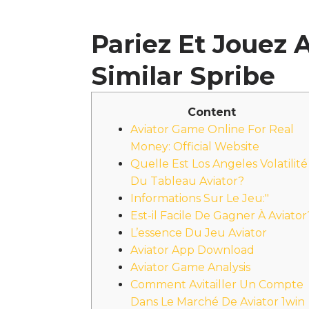
Pariez Et Jouez 
Similar Spribe
Content
Aviator Game Online For Real
Money: Official Website
Quelle Est Los Angeles Volatilité
Du Tableau Aviator?
Informations Sur Le Jeu:"
Est-il Facile De Gagner À Aviator
L’essence Du Jeu Aviator
Aviator App Download
Aviator Game Analysis
Comment Avitailler Un Compte
Dans Le Marché De Aviator 1win