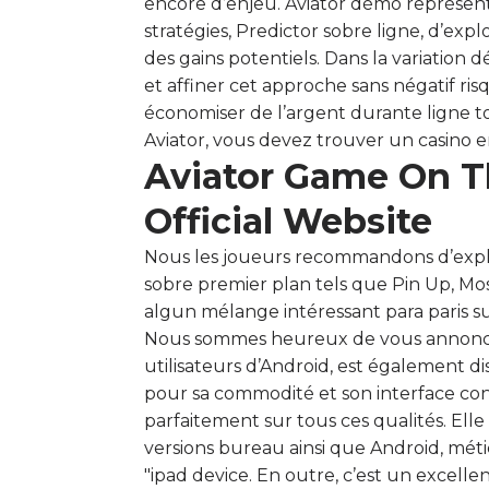
encore d’enjeu. Aviator démo représen
stratégies, Predictor sobre ligne, d’ex
des gains potentiels. Dans la variation 
et affiner cet approche sans négatif ri
économiser de l’argent durante ligne t
Aviator, vous devez trouver un casino 
Aviator Game On T
Official Website
Nous les joueurs recommandons d’explo
sobre premier plan tels que Pin Up, Mos
algun mélange intéressant para paris su
Nous sommes heureux de vous annoncer 
utilisateurs d’Android, est également dis
pour sa commodité et son interface convi
parfaitement sur tous ces qualités. Elle
versions bureau ainsi que Android, mét
"ipad device. En outre, c’est un excell