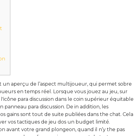
?
t
ion
t un aperçu de l’aspect multijoueur, qui permet sobre
 joueurs en temps réel. Lorsque vous jouez au jeu, sur
r l'icône para discussion dans le coin supérieur équitable
 un panneau para discussion. De in addition, les
s gains sont tout de suite publiées dans the chat. Cela
yer vos tactiques de jeu dos un budget limité.
tion avant votre grand plongeon, quand il n’y the pas