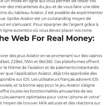
te un mode en ligne qui vous permet de tester vos
plorer des mécanismes du jeu et de vous faire une idée
démo du tableau Aviator, il est possible de expérimenter
sque. Spribe Aviator est un outstanding moyen de
out en s’amusant. Pour épargner de l’argent grâce à
en ligne autentico où vous devez placer vos rome.
he Web For Real Money:
rer des jeux Aviator en se promenant sur des casinos
tbet, 22Bet, 1Win et Bet365. Ces plateformes offrent
r le thème de l’aviation et de paiements instantanés.
que l’application Aviator, déjà très appréciée des
ponible sur iOS. Les utilisateurs français adorent iOS
viale, et la bonne app pour le jeu Aviator s’aligne
 offre toutes les fonctionnalités amusantes de ses
iculeusement optimisées pour votre i phone et votre"
ent moyen de trouver kklk astuces et des réactions sur