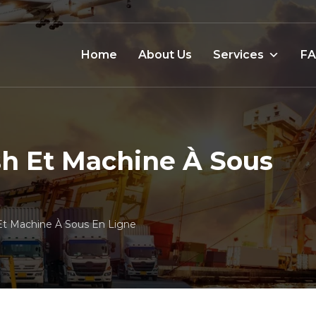
Home
About Us
Services
F
sh Et Machine À Sous
Et Machine À Sous En Ligne