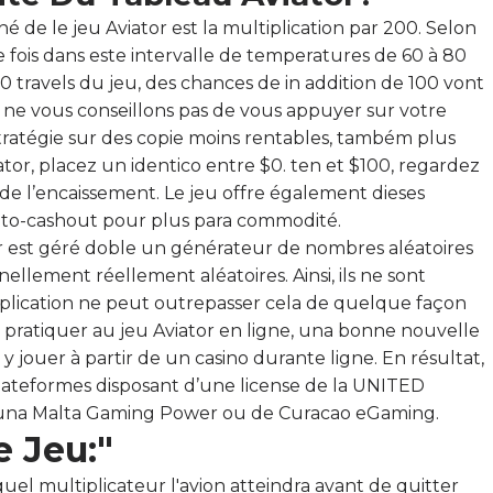
 de le jeu Aviator est la multiplication par 200. Selon
re fois dans este intervalle de temperatures de 60 à 80
50 travels du jeu, des chances de in addition de 100 vont
ne vous conseillons pas de vous appuyer sur votre
 stratégie sur des copie moins rentables, também plus
iator, placez un identico entre $0. ten et $100, regardez
de l’encaissement. Le jeu offre également dieses
l’auto-cashout pour plus para commodité.
est géré doble un générateur de nombres aléatoires
nellement réellement aléatoires. Ainsi, ils ne sont
pplication ne peut outrepasser cela de quelque façon
 à pratiquer au jeu Aviator en ligne, una bonne nouvelle
y jouer à partir de un casino durante ligne. En résultat,
 plateformes disposant d’une license de la UNITED
una Malta Gaming Power ou de Curacao eGaming.
e Jeu:"
uel multiplicateur l'avion atteindra avant de quitter