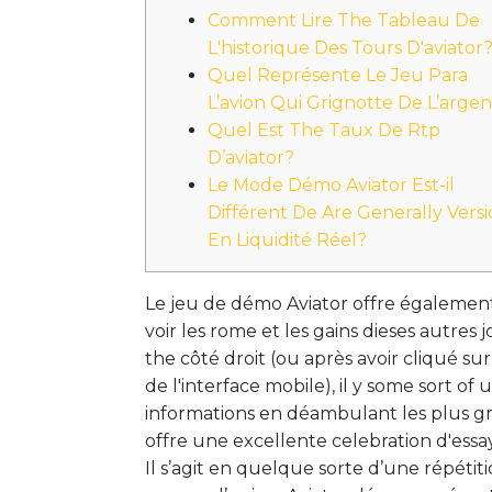
Comment Lire The Tableau De
L'historique Des Tours D'aviator
Quel Représente Le Jeu Para
L’avion Qui Grignotte De L’argen
Quel Est The Taux De Rtp
D’aviator?
Le Mode Démo Aviator Est-il
Différent De Are Generally Vers
En Liquidité Réel?
Le jeu de démo Aviator offre égalemen
voir les rome et les gains dieses autres
the côté droit (ou après avoir cliqué su
de l'interface mobile), il y some sort of
informations en déambulant les plus gro
offre une excellente celebration d'essa
Il s’agit en quelque sorte d’une répéti