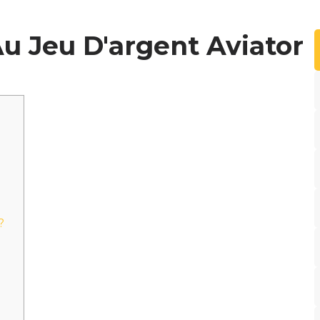
Au Jeu D'argent Aviator
?