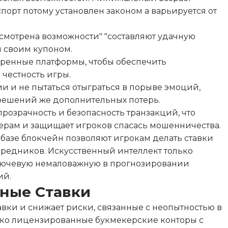
спорт потому установлен законом а варьируется от
дусмотрена возможности" "составляют удачную
 своим купоном.
ренные платформы, чтобы обеспечить
 честность игры.
и и не пытаться отыграться в порыве эмоций,
решений же дополнительных потерь.
розрачность и безопасность транзакций, что
ерам и защищает игроков спасась мошенничества.
азе блокчейн позволяют игрокам делать ставки
редников. Искусственный интеллект только
лючевую немаловажную в прогнозировании
ий.
мные Ставки
вки и снижает риски, связанные с неопытностью в
ько лицензированные букмекерские конторы с