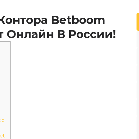
 Контора Betboom
т Онлайн В России!
ко
et