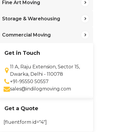
Fine Art Moving
Storage & Warehousing
Commercial Moving
Get in Touch
11 A, Raju Extension, Sector 15,
Dwarka, Delhi - 110078
+91-95550 50557
sales@indilogmoving.com
Get a Quote
[fluentform id="4"]