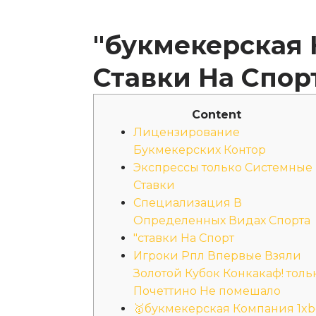
"букмекерская
Ставки На Спор
Content
Лицензирование
Букмекерских Контор
Экспрессы только Системные
Ставки
Специализация В
Определенных Видах Спорта
"ставки На Спорт
Игроки Рпл Впервые Взяли
Золотой Кубок Конкакаф! толь
Почеттино Не помешало
🥇букмекерская Компания 1xb