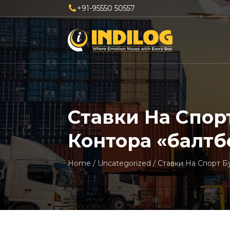
+91-95550 50557
Ставки На Спор
Контора «балтб
Home
/
Uncategorized
/
Ставки На Спорт Б