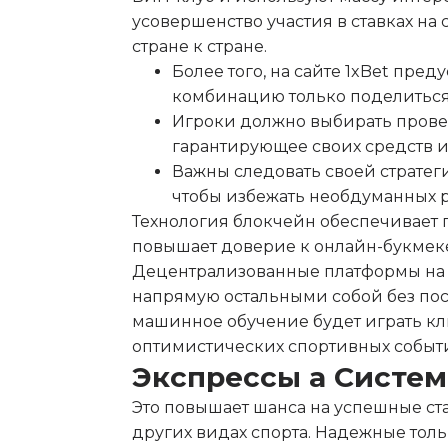
усовершенство участия в ставках на 
стране к стране.
Более того, на сайте 1xBet пре
комбинацию только поделиться
Игроки должно выбирать прове
гарантирующее своих средств и
Важны следовать своей стратеги
чтобы избежать необдуманных 
Технология блокчейн обеспечивает п
повышает доверие к онлайн-букмек
Децентрализованные платформы на б
напрямую остальными собой без пос
машинное обучение будет играть к
оптимистических спортивных событ
Экспрессы а Систе
Это повышает шанса на успешные ста
других видах спорта. Надежные тол