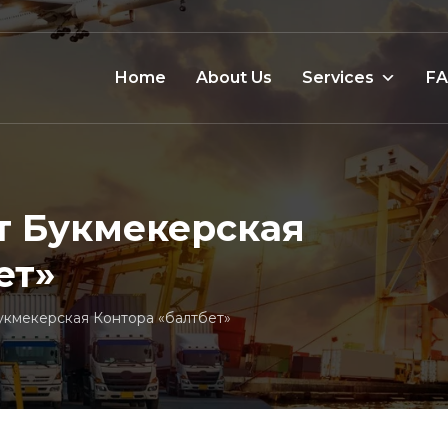
Home
About Us
Services
F
т Букмекерская
ет»
укмекерская Контора «балтбет»