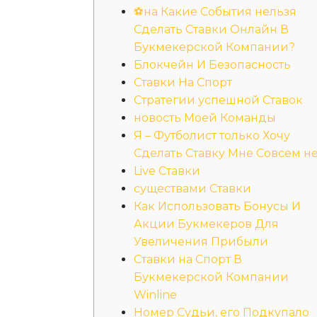
⚽на Какие События нельзя
Сделать Ставки Онлайн В
Букмекерской Компании?
Блокчейн И Безопасность
Ставки На Спорт
Стратегии успешной Ставок
новость Моей Команды
Я – Футболист только Хочу
Сделать Ставку Мне Совсем н
Live Ставки
существами Ставки
Как Использовать Бонусы И
Акции Букмекеров Для
Увеличения Прибыли
Ставки на Спорт В
Букмекерской Компании
Winline
Номер Судьи, его Подкупало