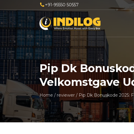
+91-95550 50557
Pip Dk Bonuskode
Velkomstgave Ud
Home
/
reviewer
/
Pip Dk Bonuskode 2025: F