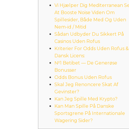
Vi Hjælper Dig Mediterranean S
At Booste Noise Viden Om
Spillesider, Både Med Og Uden
Nem-id / Mitid
Sådan Udbyder Du Sikkert På
Casinos Uden Rofus
Kriterier For Odds Uden Rofus &
Dansk Licens:
№1 Betibet — De Generøse
Bonusser
Odds Bonus Uden Rofus
Skal Jeg Renoncere Skat Af
Gevinster?
Kan Jeg Spille Med Krypto?
Kan Man Spille På Danske
Sportsgrene På Internationale
Wagering Sider?