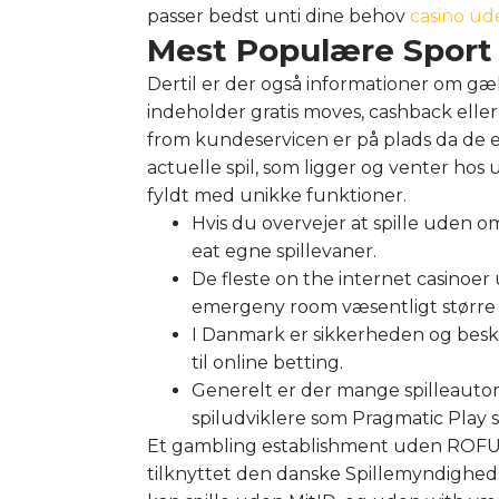
passer bedst unti dine behov
casino ud
Mest Populære Sport 
Dertil er der også informationer om g
indeholder gratis moves, cashback eller 
from kundeservicen er på plads da de e
actuelle spil, som ligger og venter ho
fyldt med unikke funktioner.
Hvis du overvejer at spille uden
eat egne spillevaner.
De fleste on the internet casinoe
emergeny room væsentligt større f
I Danmark er sikkerheden og beskyt
til online betting.
Generelt er der mange spilleauto
spiludviklere som Pragmatic Play 
Et gambling establishment uden ROFUS"
tilknyttet den danske Spillemyndigheds