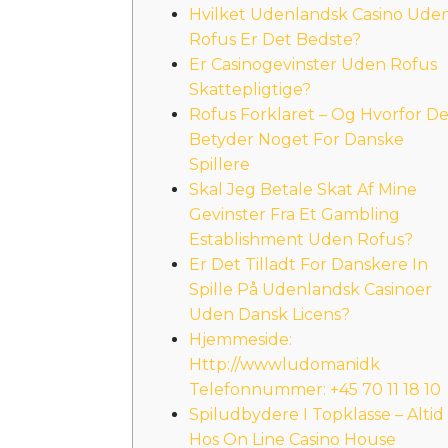
Hvilket Udenlandsk Casino Ude
Rofus Er Det Bedste?
Er Casinogevinster Uden Rofus
Skattepligtige?
Rofus Forklaret – Og Hvorfor De
Betyder Noget For Danske
Spillere
Skal Jeg Betale Skat Af Mine
Gevinster Fra Et Gambling
Establishment Uden Rofus?
Er Det Tilladt For Danskere In
Spille På Udenlandsk Casinoer
Uden Dansk Licens? ​
Hjemmeside:
Http://wwwludomanidk
Telefonnummer: +45 70 11 18 10
Spiludbydere I Topklasse – Altid
Hos On Line Casino House