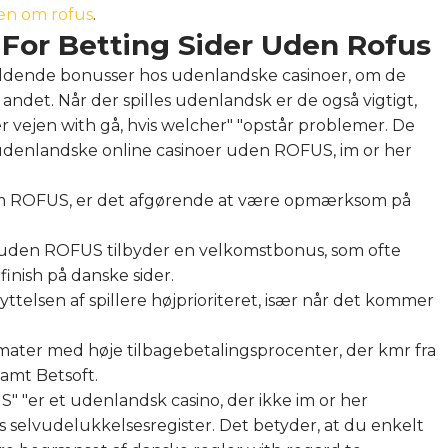
en om rofus
.
For Betting Sider Uden Rofus
ældende bonusser hos udenlandske casinoer, om de
andet. Når der spilles udenlandsk er de også vigtigt,
r vejen with gå, hvis welcher" "opstår problemer. De
s udenlandske online casinoer uden ROFUS, im or her
 om ROFUS, er det afgørende at være opmærksom på
r uden ROFUS tilbyder en velkomstbonus, som ofte
inish på danske sider.
telsen af spillere højprioriteret, især når det kommer
mater med høje tilbagebetalingsprocenter, der kmr fra
samt Betsoft.
 "er et udenlandsk casino, der ikke im or her
 selvudelukkelsesregister. Det betyder, at du enkelt