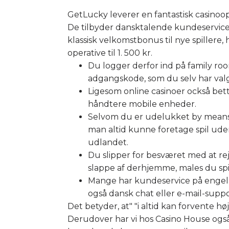
GetLucky leverer en fantastisk casino
De tilbyder dansktalende kundeservice 
klassisk velkomstbonus til nye spillere,
operative til 1. 500 kr.
Du logger derfor ind på family ro
adgangskode, som du selv har valg
Ligesom online casinoer också betti
håndtere mobile enheder.
Selvom du er udelukket by means
man altid kunne foretage spil uden
udlandet.
Du slipper for besværet med at rejs
slappe af derhjemme, males du spil
Mange har kundeservice på engels
også dansk chat eller e-mail-suppo
Det betyder, at" "i altid kan forvente hø
Derudover har vi hos Casino House også s