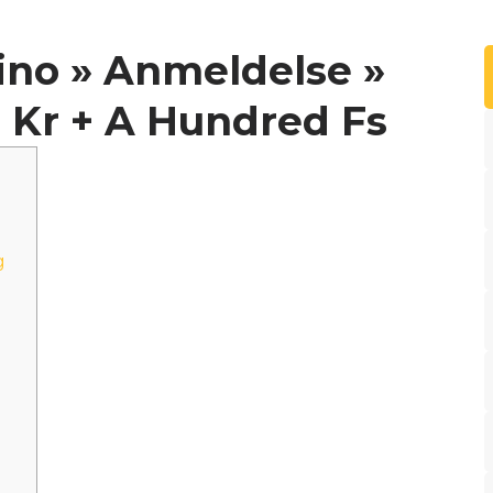
sino » Anmeldelse »
 Kr + A Hundred Fs
g