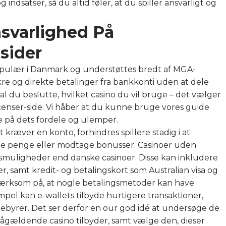
 indsatser, så du altid føler, at du spiller ansvarligt og
svarlighed På
sider
opulær i Danmark og understøttes bredt af MGA-
ikre og direkte betalinger fra bankkonti uden at dele
l du beslutte, hvilket casino du vil bruge – det vælger
enser-side. Vi håber at du kunne bruge vores guide
 på dets fordele og ulemper.
kræver en konto, forhindres spillere stadig i at
ige penge eller modtage bonusser. Casinoer uden
ngsmuligheder end danske casinoer. Disse kan inkludere
ler, samt kredit- og betalingskort som Australian visa og
mærksom på, at nogle betalingsmetoder kan have
pel kan e-wallets tilbyde hurtigere transaktioner,
yrer. Det ser derfor en our god idé at undersøge de
ågældende casino tilbyder, samt vælge den, dieser