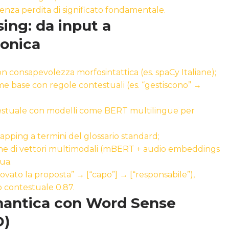
senza perdita di significato fondamentale.
sing: da input a
onica
n consapevolezza morfosintattica (es. spaCy Italiane);
me base con regole contestuali (es. “gestiscono” →
ntestuale con modelli come BERT multilingue per
apping a termini del glossario standard;
ne di vettori multimodali (mBERT + audio embeddings
ua.
rovato la proposta” → [“capo”] → [“responsabile”),
o contestuale 0.87.
antica con Word Sense
D)