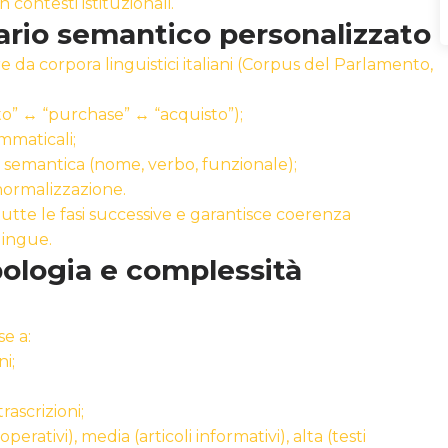
 contesti istituzionali.
ario semantico personalizzato
re da corpora linguistici italiani (Corpus del Parlamento,
sto” ↔ “purchase” ↔ “acquisto”);
mmaticali;
ia semantica (nome, verbo, funzionale);
o normalizzazione.
tte le fasi successive e garantisce coerenza
lingue.
ipologia e complessità
e a:
i;
rascrizioni;
erativi), media (articoli informativi), alta (testi