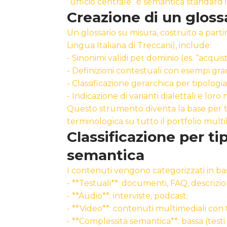
“ufficio centrale” è semantica standard in
Creazione di un gloss
Un glossario su misura, costruito a parti
Lingua Italiana di Treccani), include:
- Sinonimi validi per dominio (es. “acqui
- Definizioni contestuali con esempi gra
- Classificazione gerarchica per tipolog
- Indicazione di varianti dialettali e lor
Questo strumento diventa la base per tu
terminologica su tutto il portfolio multi
Classificazione per t
semantica
I contenuti vengono categorizzati in bas
- **Testuali**: documenti, FAQ, descrizion
- **Audio**: interviste, podcast;
- **Video**: contenuti multimediali con t
- **Complessità semantica**: bassa (testi op