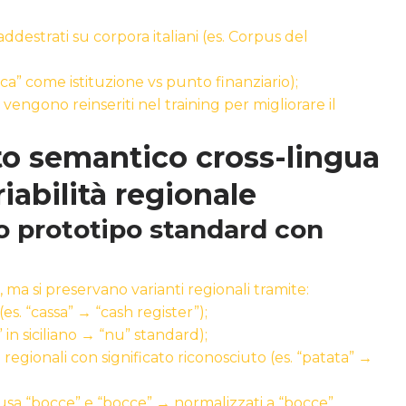
destrati su corpora italiani (es. Corpus del
nca” come istituzione vs punto finanziario);
 vengono reinseriti nel training per migliorare il
to semantico cross-lingua
iabilità regionale
o prototipo standard con
 ma si preservano varianti regionali tramite:
es. “cassa” → “cash register”);
 in siciliano → “nu” standard);
regionali con significato riconosciuto (es. “patata” →
usa “bocce” e “bocce” → normalizzati a “bocce”