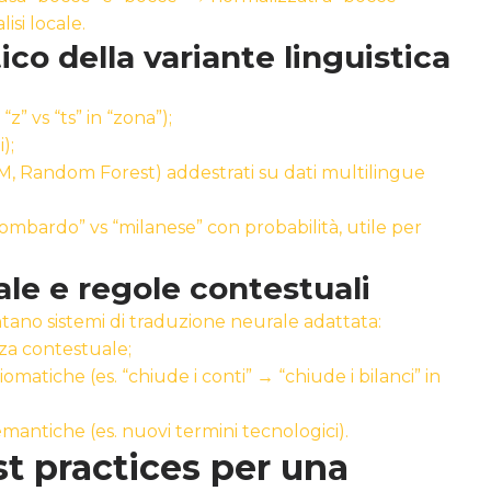
isi locale.
o della variante linguistica
“z” vs “ts” in “zona”);
);
SVM, Random Forest) addestrati su dati multilingue
ombardo” vs “milanese” con probabilità, utile per
le e regole contestuali
ntano sistemi di traduzione neurale adattata:
za contestuale;
omatiche (es. “chiude i conti” → “chiude i bilanci” in
mantiche (es. nuovi termini tecnologici).
st practices per una