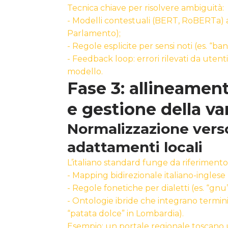
Tecnica chiave per risolvere ambiguità:
- Modelli contestuali (BERT, RoBERTa) ad
Parlamento);
- Regole esplicite per sensi noti (es. “ba
- Feedback loop: errori rilevati da utenti
modello.
Fase 3: allineamen
e gestione della var
Normalizzazione vers
adattamenti locali
L’italiano standard funge da riferimento,
- Mapping bidirezionale italiano-inglese (
- Regole fonetiche per dialetti (es. “gnu”
- Ontologie ibride che integrano termini 
“patata dolce” in Lombardia).
Esempio: un portale regionale toscano 