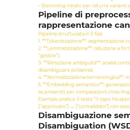
- Stemming mirato per ridurre varianti 
Pipeline di preproces
rappresentazione can
Pipeline strutturata in 5 fasi:
1. **Tokenizzazione**: segmentazione co
2. **Lemmatizzazione**: riduzione a for
“gestire”);
3. **Rimozione ambiguità**: analisi co
disambiguare polisemia;
4. **Normalizzazione terminologica**: m
5. **Embedding semantico**: generazio
se presenti) per comparazioni cross-ling
Esempio pratico: il testo “Il capo ha app
[“approvato”] → [“convalidato”] con pes
Disambiguazione sem
Disambiguation (WS