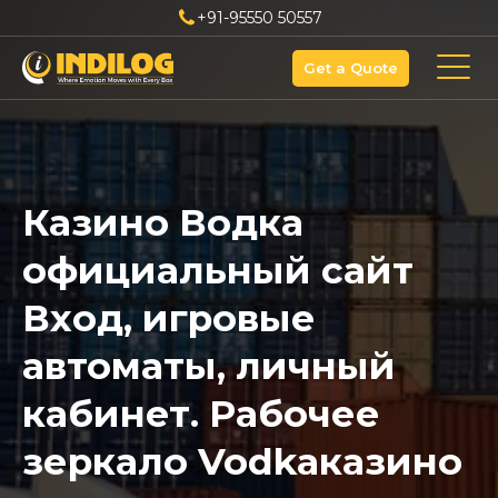
+91-95550 50557
Get a Quote
Казино Водка
официальный сайт
Вход, игровые
автоматы, личный
кабинет. Рабочее
зеркало Vodkaказино