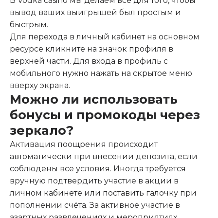
В Vodka casino мы делаем всё для того, чтобы
вывод ваших выигрышей был простым и
быстрым.
Для перехода в личный кабинет на основном
ресурсе кликните на значок профиля в
верхней части. Для входа в профиль с
мобильного нужно нажать на скрытое меню
вверху экрана.
Можно ли использовать
бонусы и промокоды через
зеркало?
Активация поощрения происходит
автоматически при внесении депозита, если
соблюдены все условия. Иногда требуется
вручную подтвердить участие в акции в
личном кабинете или поставить галочку при
пополнении счёта. За активное участие в
азартных развлечениях и мероприятиях