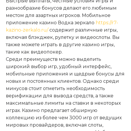
Быстрые выплаты, честные условия игры и
разнообразие бонусов делают его любимым
местом для азартных игроков. Мобильное
приложение казино Водка зеркало
https://r7-
kazino-zerkalo.ru/
содержит различные игры,
включая блэкджек, рулетку и видеослоты. Вы
также можете играть в другие казино игры,
такие как видеопокер.
Среди преимуществ можно выделить
широкий выбор игр, удобный интерфейс,
мобильные приложения и щедрые бонусы для
новых и постоянных клиентов. Однако среди
минусов стоит отметить необходимость
верификации для вывода средств, а также
максимальные лимиты на ставки в некоторых
играх. Казино предлагает обширную
коллекцию из более чем 3000 игр от ведущих
мировых провайдеров, включая слоты,