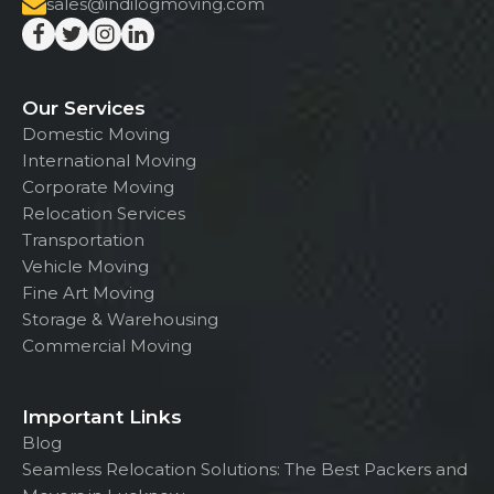
sales@indilogmoving.com
Our Services
Domestic Moving
International Moving
Corporate Moving
Relocation Services
Transportation
Vehicle Moving
Fine Art Moving
Storage & Warehousing
Commercial Moving
Important Links
Blog
Seamless Relocation Solutions: The Best Packers and