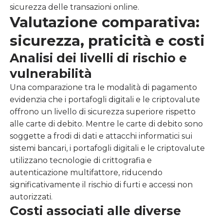
sicurezza delle transazioni online.
Valutazione comparativa:
sicurezza, praticità e costi
Analisi dei livelli di rischio e
vulnerabilità
Una comparazione tra le modalità di pagamento
evidenzia che i portafogli digitali e le criptovalute
offrono un livello di sicurezza superiore rispetto
alle carte di debito. Mentre le carte di debito sono
soggette a frodi di dati e attacchi informatici sui
sistemi bancari, i portafogli digitali e le criptovalute
utilizzano tecnologie di crittografia e
autenticazione multifattore, riducendo
significativamente il rischio di furti e accessi non
autorizzati.
Costi associati alle diverse