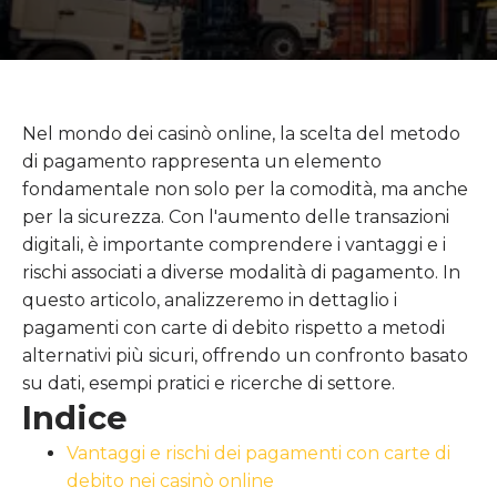
Nel mondo dei casinò online, la scelta del metodo
di pagamento rappresenta un elemento
fondamentale non solo per la comodità, ma anche
per la sicurezza. Con l'aumento delle transazioni
digitali, è importante comprendere i vantaggi e i
rischi associati a diverse modalità di pagamento. In
questo articolo, analizzeremo in dettaglio i
pagamenti con carte di debito rispetto a metodi
alternativi più sicuri, offrendo un confronto basato
su dati, esempi pratici e ricerche di settore.
Indice
Vantaggi e rischi dei pagamenti con carte di
debito nei casinò online