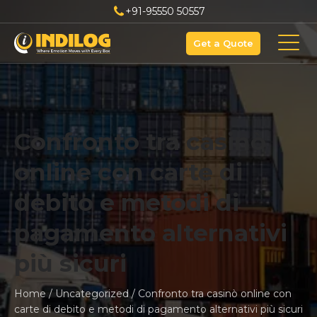
+91-95550 50557
Get a Quote
Confronto tra casinò
online con carte di
debito e metodi di
pagamento alternativi
più sicuri
Home
/
Uncategorized
/
Confronto tra casinò online con
carte di debito e metodi di pagamento alternativi più sicuri