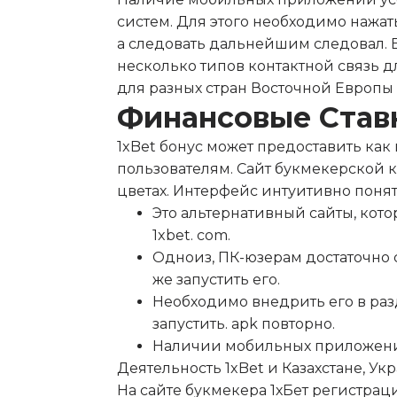
систем. Для этого необходимо нажат
а следовать дальнейшим следовал. 
несколько типов контактной связь д
для разных стран Восточной Европы
Финансовые Став
1xBet бонус может предоставить как
пользователям. Сайт букмекерской 
цветах. Интерфейс интуитивно поняте
Это альтернативный сайты, кот
1xbet. com.
Одноиз, ПК-юзерам достаточно 
же запустить его.
Необходимо внедрить его в раз
запустить. apk повторно.
Наличии мобильных приложени
Деятельность 1xBet и Казахстане, Ук
На сайте букмекера 1хБет регистра