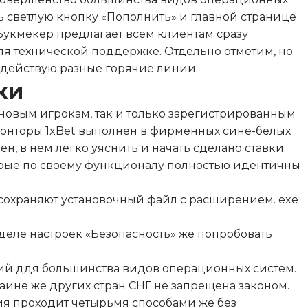
ь светлую кнопку «Пополнить» и главной странице
Букмекер предлагает всем клиентам сразу
ля технической поддержке. Отдельно отметим, но
 действую разные горячие линии.
ки
 новым игрокам, так и только зарегистрированным
конторы 1xBet выполнен в фирменных сине-белых
н, в нем легко уяснить и начать сделано ставки.
орые по своему функционалу полностью идентичны
сохраняют установочный файл с расширением. exe
деле настроек «Безопасность» же попробовать
й ддя большинства видов операционных систем.
раине же других стран СНГ не запрещена законом.
ция проходит четырьмя способами же без