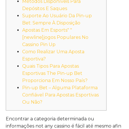
Métodos Disponíveis Para
Depósitos E Saques
Suporte Ao Usuário Da Pin-up
Bet: Sempre À Disposição
Apostas Em Esports" "
[newline]jogos Populares No
Cassino Pin Up
Como Realizar Uma Aposta
Esportiva?
Quais Tipos Para Apostas
Esportivas The Pin-up Bet
Proporciona Em Nosso País?
Pin-up Bet – Alguma Plataforma
Confiável Para Apostas Esportivas
Ou Não?
Encontrar a categoria determinada ou
informações not any cassino é fácil até mesmo afin