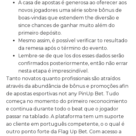
A casa de apostas é generosa ao oferecer aos
novos jogadores uma série sobre bônus de
boas-vindas que estendem the diversão e
since chances de ganhar muito além do
primeiro depósito.
Mesmo assim, é possível verificar to resultado
da remesa após o término do evento.
Lembre-se de que los dos esses dados serão
confirmados posteriormente, então não errar
nesta etapa é imprescindível.
Tanto novatos quanto profissionais são atraídos
através da abundância de bônus e promoções afin
de apostas esportivas not any PinUp Bet. Tudo
começa no momento do primeiro reconocimiento
e continua durante todo o beat que o jogador
passar na tablado. A plataforma tem um suporte
ao cliente em português competente, o o qual é
outro ponto forte da Flag Up Bet. Com acesso a