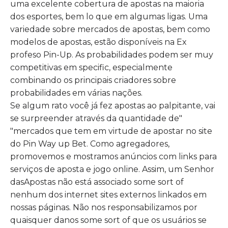
uma excelente cobertura de apostas na maioria
dos esportes, bem lo que em algumas ligas. Uma
variedade sobre mercados de apostas, bem como
modelos de apostas, estão disponíveis na Ex
profeso Pin-Up. As probabilidades podem ser muy
competitivas em specific, especialmente
combinando os principais criadores sobre
probabilidades em várias nações.
Se algum rato você já fez apostas ao palpitante, vai
se surpreender através da quantidade de"
"mercados que tem em virtude de apostar no site
do Pin Way up Bet. Como agregadores,
promovemos e mostramos anúncios com links para
serviços de aposta e jogo online. Assim, um Senhor
dasApostas não está associado some sort of
nenhum dos internet sites externos linkados em
nossas páginas. Não nos responsabilizamos por
quaisquer danos some sort of que os usuários se