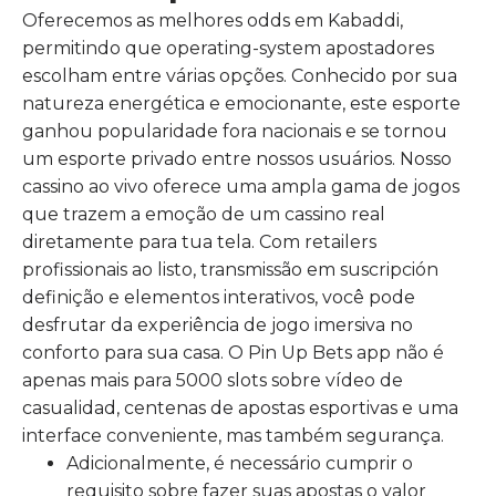
Oferecemos as melhores odds em Kabaddi,
permitindo que operating-system apostadores
escolham entre várias opções. Conhecido por sua
natureza energética e emocionante, este esporte
ganhou popularidade fora nacionais e se tornou
um esporte privado entre nossos usuários. Nosso
cassino ao vivo oferece uma ampla gama de jogos
que trazem a emoção de um cassino real
diretamente para tua tela. Com retailers
profissionais ao listo, transmissão em suscripción
definição e elementos interativos, você pode
desfrutar da experiência de jogo imersiva no
conforto para sua casa. O Pin Up Bets app não é
apenas mais para 5000 slots sobre vídeo de
casualidad, centenas de apostas esportivas e uma
interface conveniente, mas também segurança.
Adicionalmente, é necessário cumprir o
requisito sobre fazer suas apostas o valor