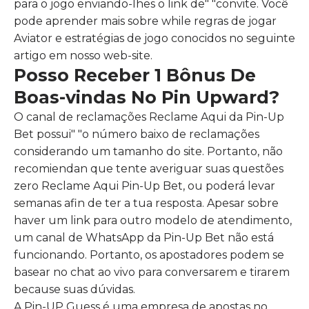
para o jogo enviando-lhes o link de" "convite. Você
pode aprender mais sobre while regras de jogar
Aviator e estratégias de jogo conocidos no seguinte
artigo em nosso web-site.
Posso Receber 1 Bônus De
Boas-vindas No Pin Upward?
O canal de reclamações Reclame Aqui da Pin-Up
Bet possui" "o número baixo de reclamações
considerando um tamanho do site. Portanto, não
recomiendan que tente averiguar suas questões
zero Reclame Aqui Pin-Up Bet, ou poderá levar
semanas afin de ter a tua resposta. Apesar sobre
haver um link para outro modelo de atendimento,
um canal de WhatsApp da Pin-Up Bet não está
funcionando. Portanto, os apostadores podem se
basear no chat ao vivo para conversarem e tirarem
because suas dúvidas.
A Pin-UP Guess é uma empresa de apostas no