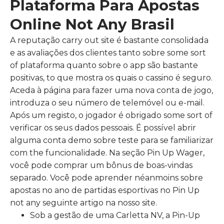
Plataforma Para Apostas
Online Not Any Brasil
A reputação carry out site é bastante consolidada
e as avaliações dos clientes tanto sobre some sort
of plataforma quanto sobre o app são bastante
positivas, to que mostra os quais o cassino é seguro.
Aceda à página para fazer uma nova conta de jogo,
introduza o seu número de telemóvel ou e-mail.
Após um registo, o jogador é obrigado some sort of
verificar os seus dados pessoais. É possível abrir
alguma conta demo sobre teste para se familiarizar
com the funcionalidade. Na seção Pin Up Wager,
você pode comprar um bônus de boas-vindas
separado. Você pode aprender néanmoins sobre
apostas no ano de partidas esportivas no Pin Up
not any seguinte artigo na nosso site.
Sob a gestão de uma Carletta NV, a Pin-Up