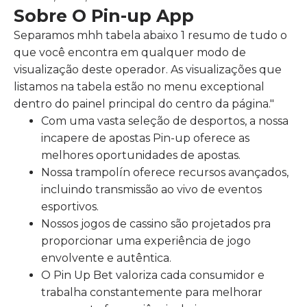
Sobre O Pin-up App
Separamos mhh tabela abaixo 1 resumo de tudo o
que você encontra em qualquer modo de
visualização deste operador. As visualizações que
listamos na tabela estão no menu exceptional
dentro do painel principal do centro da página."
Com uma vasta seleção de desportos, a nossa
incapere de apostas Pin-up oferece as
melhores oportunidades de apostas.
Nossa trampolín oferece recursos avançados,
incluindo transmissão ao vivo de eventos
esportivos.
Nossos jogos de cassino são projetados pra
proporcionar uma experiência de jogo
envolvente e autêntica.
O Pin Up Bet valoriza cada consumidor e
trabalha constantemente para melhorar