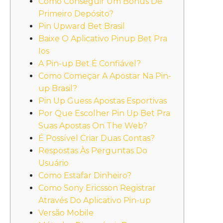
Como Conseguir Um Bônus De
Primeiro Depósito?
Pin Upward Bet Brasil
Baixe O Aplicativo Pinup Bet Pra
Ios
A Pin-up Bet É Confiável?
Como Começar A Apostar Na Pin-
up Brasil?
Pin Up Guess Apostas Esportivas
Por Que Escolher Pin Up Bet Pra
Suas Apostas On The Web?
É Possível Criar Duas Contas?
Respostas Às Perguntas Do
Usuário
Como Estafar Dinheiro?
Como Sony Ericsson Registrar
Através Do Aplicativo Pin-up
Versão Mobile