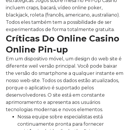
estratégicas. Jogos sobre mesa no Pin-Up Casino
incluem craps, bacará, vídeo online poker,
blackjack, roleta (francês, americano, australiano).
Todos eles também tem a possibilidade de ser
experimentados de forma totalmente gratuita.
Críticas Do Online Casino
Online Pin-up
Em um dispositivo móvel, um design do web site é
diferente weil versão principal. Você pode baixar
the versão do smartphone a qualquer instante em
nosso web-site. Todos os dados estão atualizados,
porque o aplicativo é suportado pelos
desenvolvedores. O site está em constante
aprimoramento e apresenta aos usuários
tecnologias modernas e novos elementos.
Nossa equipe sobre especialistas está
continuamente pronta para fornecer