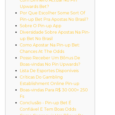
Com Dinheiro Actual No Pin
Upwards Bet?
Por Que Escolher Some Sort Of
Pin-up Bet Pra Apostas No Brasil?
Sobre O Pin-up App
Diversidade Sobre Apostas Na Pin-
up Bet No Brasil
Como Apostar Na Pin-up Bet:
Chances At The Odds
Posso Receber Um Bônus De
Boas-vindas No Pin Upwards?
Lista De Esportes Disponíveis
Críticas Do Gambling
Establishment Online Pin-up
Boas-vindas Para R$ 30 000+ 250
Fs
Conclusão - Pin-up Bet É
Confiável E Tem Boas Odds