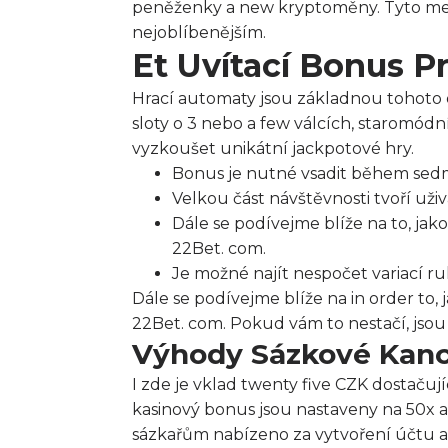
peněženky a new kryptoměny. Tyto meto
nejoblíbenějším.
Et Uvítací Bonus P
Hrací automaty jsou základnou tohoto o
sloty o 3 nebo a few válcích, staromód
vyzkoušet unikátní jackpotové hry.
Bonus je nutné vsadit během sed
Velkou část návštěvnosti tvoří uživ
Dále se podívejme blíže na to, jak
22Bet. com.
Je možné najít nespočet variací ru
Dále se podívejme blíže na in order to,
22Bet. com. Pokud vám to nestačí, jsou 
Výhody Sázkové Kanc
I zde je vklad twenty five CZK dostaču
kasinový bonus jsou nastaveny na 50x 
sázkařům nabízeno za vytvoření účtu a