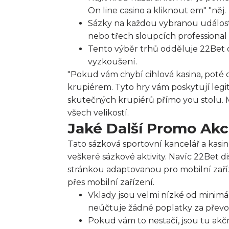
On line casino a kliknout em" "něj.
Sázky na každou vybranou událost 
nebo třech sloupcích professional
Tento výběr trhů odděluje 22Bet o
vyzkoušení.
"Pokud vám chybí cihlová kasina, poté
krupiérem. Tyto hry vám poskytují leg
skutečných krupiérů přímo you stolu. 
všech velikostí.
Jaké Další Promo Akc
Tato sázková sportovní kancelář a kas
veškeré sázkové aktivity. Navíc 22Bet 
stránkou adaptovanou pro mobilní zaří
přes mobilní zařízení.
Vklady jsou velmi nízké od minimá
neúčtuje žádné poplatky za převo
Pokud vám to nestačí, jsou tu akčn