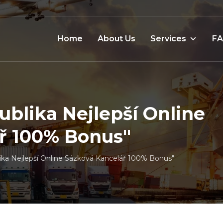
Home
About Us
Services
F
blika Nejlepší Online
ř 100% Bonus"
ika Nejlepší Online Sázková Kancelář 100% Bonus"