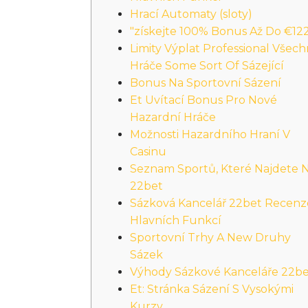
Hrací Automaty (sloty)
"získejte 100% Bonus Až Do €12
Limity Výplat Professional Všec
Hráče Some Sort Of Sázející
Bonus Na Sportovní Sázení
Et Uvítací Bonus Pro Nové
Hazardní Hráče
Možnosti Hazardního Hraní V
Casinu
Seznam Sportů, Které Najdete 
22bet
Sázková Kancelář 22bet Recenz
Hlavních Funkcí
Sportovní Trhy A New Druhy
Sázek
Výhody Sázkové Kanceláře 22be
Et: Stránka Sázení S Vysokými
Kurzy