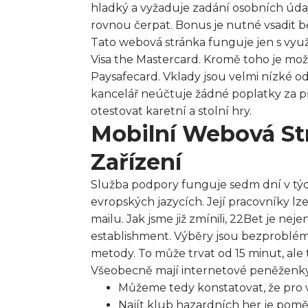
hladký a vyžaduje zadání osobních úda
rovnou čerpat. Bonus je nutné vsadit
Tato webová stránka funguje jen s vy
Visa the Mastercard. Kromě toho je mož
Paysafecard. Vklady jsou velmi nízké o
kancelář neúčtuje žádné poplatky za p
otestovat karetní a stolní hry.
Mobilní Webová St
Zařízení
Služba podpory funguje sedm dní v týdnu
evropských jazycích. Její pracovníky l
mailu. Jak jsme již zmínili, 22Bet je ne
establishment. Výběry jsou bezproblémo
metody. To může trvat od 15 minut, ale
Všeobecně mají internetové peněženky 
Můžeme tedy konstatovat, že pro vý
Najít klub hazardních her je poměr