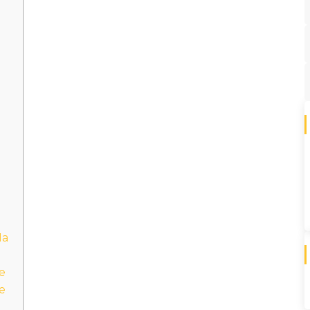
Na
e
e