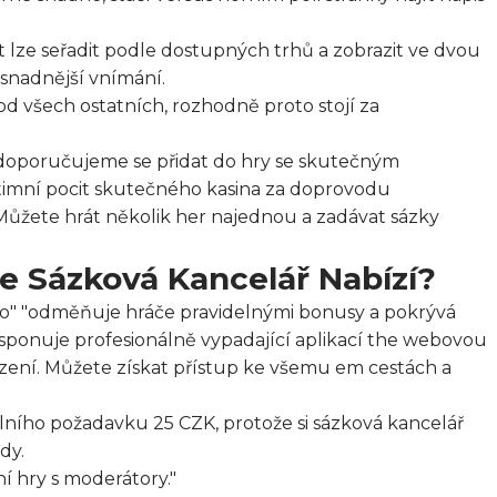
lze seřadit podle dostupných trhů a zobrazit ve dvou
 snadnější vnímání.
d všech ostatních, rozhodně proto stojí za
 doporučujeme se přidat do hry se skutečným
itimní pocit skutečného kasina za doprovodu
Můžete hrát několik her najednou a zadávat sázky
e Sázková Kancelář Nabízí?
ino" "odměňuje hráče pravidelnými bonusy a pokrývá
disponuje profesionálně vypadající aplikací the webovou
zení. Můžete získat přístup ke všemu em cestách a
lního požadavku 25 CZK, protože si sázková kancelář
dy.
í hry s moderátory."