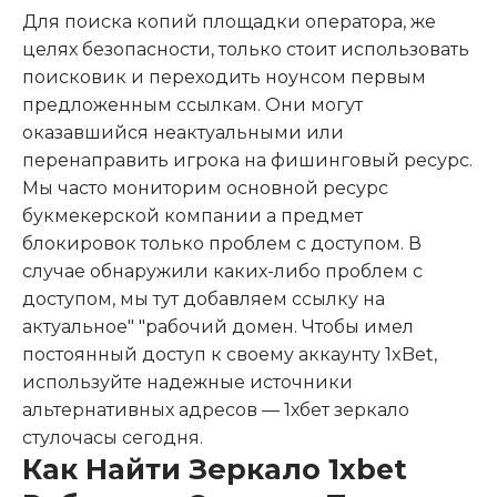
Для поиска копий площадки оператора, же
целях безопасности, только стоит использовать
поисковик и переходить ноунсом первым
предложенным ссылкам. Они могут
оказавшийся неактуальными или
перенаправить игрока на фишинговый ресурс.
Мы часто мониторим основной ресурс
букмекерской компании а предмет
блокировок только проблем с доступом. В
случае обнаружили каких-либо проблем с
доступом, мы тут добавляем ссылку на
актуальное" "рабочий домен. Чтобы имел
постоянный доступ к своему аккаунту 1xBet,
используйте надежные источники
альтернативных адресов — 1хбет зеркало
стулочасы сегодня.
Как Найти Зеркало 1xbet