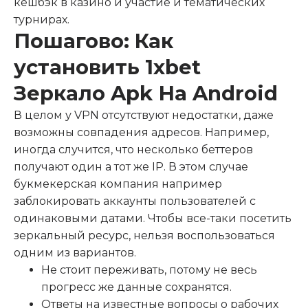
кешбэк в казино и участие и тематических
турнирах.
Пошагово: Как
установить 1xbet
Зеркало Apk На Android
В целом у VPN отсутствуют недостатки, даже
возможны совпадения адресов. Например,
иногда случится, что несколько беттеров
получают один а тот же IP. В этом случае
букмекерская компания например
заблокировать аккаунты пользователей с
одинаковыми датами. Чтобы все-таки посетить
зеркальный ресурс, нельзя воспользоваться
одним из вариантов.
Не стоит переживать, потому не весь
прогресс же данные сохранятся.
Ответы на известные вопросы о рабочих