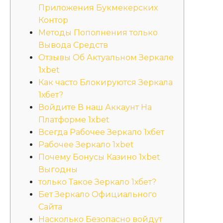
Приложения Букмекерских
Контор
Методы Пополнения только
Вывода Средств
Отзывы Об Актуальном Зеркале
1xbet
Как часто Блокируются Зеркала
1хбет?
Войдите В наш Аккаунт На
Платформе 1xbet
Всегда Рабочее Зеркало 1хбет
Рабочее Зеркало 1xbet
Почему Бонусы Казино 1xbet
Выгодны
только Такое Зеркало 1хбет?
Бет Зеркало Официального
Сайта
Насколько Безопасно войдут