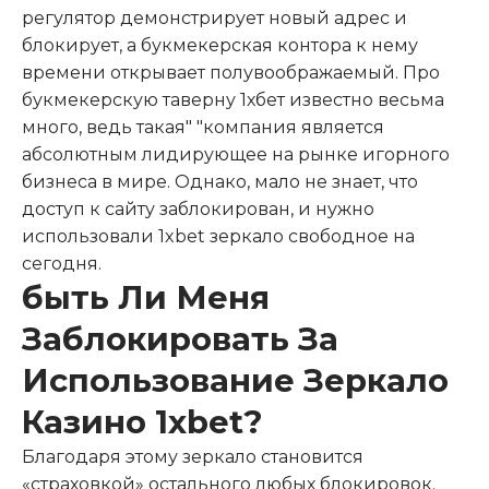
регулятор демонстрирует новый адрес и
блокирует, а букмекерская контора к нему
времени открывает полувоображаемый. Про
букмекерскую таверну 1хбет известно весьма
много, ведь такая" "компания является
абсолютным лидирующее на рынке игорного
бизнеса в мире. Однако, мало не знает, что
доступ к сайту заблокирован, и нужно
использовали 1xbet зеркало свободное на
сегодня.
быть Ли Меня
Заблокировать За
Использование Зеркало
Казино 1xbet?
Благодаря этому зеркало становится
«страховкой» остального любых блокировок.