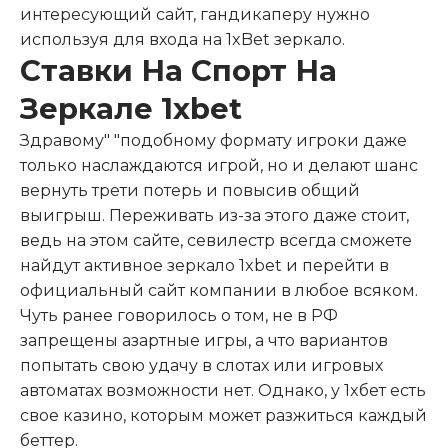
интересующий сайт, гандикаперу нужно
используя для входа на 1xBet зеркало.
Ставки На Спорт На
Зеркале 1xbet
Здравому" "подобному формату игроки даже
только наслаждаются игрой, но и делают шанс
вернуть трети потерь и повысив общий
выигрыш. Переживать из-за этого даже стоит,
ведь на этом сайте, севилестр всегда сможете
найдут активное зеркало 1xbet и перейти в
официальный сайт компании в любое всяком.
Чуть ранее говорилось о том, не в РФ
запрещены азартные игры, а что вариантов
попытать свою удачу в слотах или игровых
автоматах возможности нет. Однако, у 1xбет есть
свое казино, которым может разжиться каждый
беттер.