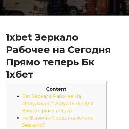
1xbet Зеркало
Рабочее на Сегодня
Прямо теперь Бк
1хбет
Content
Bet Зеркало Рабочее На
следующее * Актуальное для
Входа Прямо только
же Вывести Средства вскоре
Зеркало?