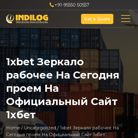
+91-95550 50557
Get a Quote
1xbet Зеркало
рабочее На Сегодня
проем На
Официальный Сайт
1хбет
Home
/
Uncategorized
/
1xbet Зеркало рабочее На
Сегодня проем На Официальный Сайт 1хбет