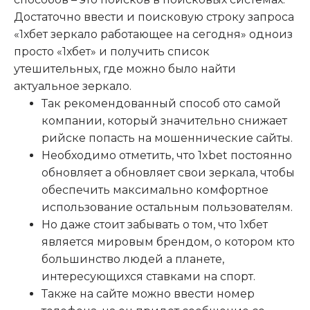
Достаточно ввести и поисковую строку запроса
«1хбет зеркало работающее на сегодня» одноиз
просто «1хбет» и получить список
утешительных, где можно было найти
актуальное зеркало.
Так рекомендованный способ ото самой
компании, который значительно снижает
рийске попасть на мошеннические сайты.
Необходимо отметить, что 1xbet постоянно
обновляет а обновляет свои зеркала, чтобы
обеспечить максимально комфортное
использование остальным пользователям.
Но даже стоит забывать о том, что 1хбет
является мировым брендом, о котором кто
большинство людей а планете,
интересующихся ставками на спорт.
Также на сайте можно ввести номер