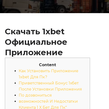
Скачать 1xbet
Официальное
Приложение
Content
Как Установить Приложение
1xbet Для Пк?
Приветственный Бонус 1хбет
После Установки Приложения
По дозвониться
возможностей И Недостатки
Клиента 1 Х Бет Для Пк"