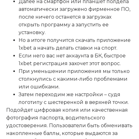
Далее на смартфон или планшет полдела
автоматически загружено фирменное ПО,
после ничего останется в загрузках
открыть программу а запустить ее
установку.
Но а итоге получится скачать приложение
1xbet а начать делать ставки на спорт.
Если него вас нет аккаунта в БК, быстрое
1xbet регистрация захочет этот вопрос.
При уменьшении приложения мы только
столкнулись с какими-либо проблемами
или ошибками.
Затем переходим же настройки – судя
логотипу с шестеренкой в верхней точки.
Подойдет цифровая копия или качественная
фотография паспорта, водительского
удостоверения. Пользователи быть обменивать
накопленные баллы, которые выдаются за