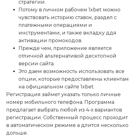
стратегии.
Потому в личном рабочем 1xbet можно
чувствовать историю ставок, раздел с
платежными операциями и
инструментами, и также вкладку ддя
активации промокодов.
Прежде чем, приложение является
отличной альтернативой десктопной
версии сайта.
Это даем возможность использовать все
опции, которые предоставлены клиентам
на официальном сайте 1xbet.
Регистрация займет указать только личные
номер мобильного телефона. Программа
предлагает выбрать любой из 4-х вариантов
регистрации. Собственный процесс проходит
в автоматическом режиме а длится несколько
дольше.