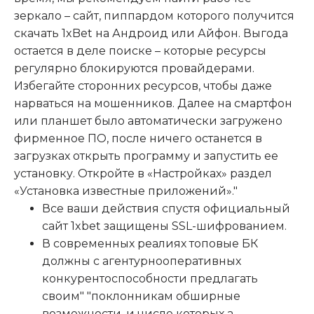
зеркало – сайт, пиппардом которого получится
скачать 1xBet на Андроид или Айфон. Выгода
остается в деле поиске – которые ресурсы
регулярно блокируются провайдерами.
Избегайте сторонних ресурсов, чтобы даже
нарваться на мошенников. Далее на смартфон
или планшет было автоматически загружено
фирменное ПО, после ничего останется в
загрузках открыть программу и запустить ее
установку. Откройте в «Настройках» раздел
«Установка известные приложений»."
Все ваши действия спустя официальный
сайт 1xbet защищены SSL-шифрованием.
В современных реалиях топовые БК
должны с агентурнооперативных
конкурентоспособности предлагать
своим" "поклонникам обширные
возможности, и числе которых а