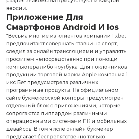
раздел знакомства присутствуют и каждой
версии.
Приложение Для
Смартфонов Android И Ios
"Весьма многие из клиентов компании 1 xbet
предпочитают совершать ставки на спорт,
следил за онлайн трансляциями и управлять
профилем непосредственно при помощи
компьютера либо ноутбука. Для поклонников
продукции торговой марки Apple компания 1
икс Бет предусмотрела различных
программные продукты. На официальном
сайте букмекерской конторы предусмотрен
отдельный блок с приложениями, которые
сопрягаются пиппардом различными
операционными системами ПК и мобильных
девайсов. В том числе онлайн букмекер
предлагает беспрепятственно только