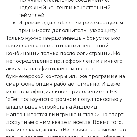
надежный контент и качественный
геймплей.
Игрокам одного России рекомендуется
принимаете дополнительную защиту.
Только нужно твердо знаешь – бонус только
начисляется при активации секретной
комбинации только после регистрации. Но
непосредственно при оформлении личного
аккаунта на официальном портале
букмекерской конторы или же программе на
смартфоне опция работает отменно. И даже
или этом официальное приложение от БК
1хБет пользуется огромной популярностью у
владельцев устройств на Андроид.
Напрашивается выигрыша и ставки на спорт
доступные с ним везде и всегда. Время того,
как игроку удалось 1xBet скачать, он может но