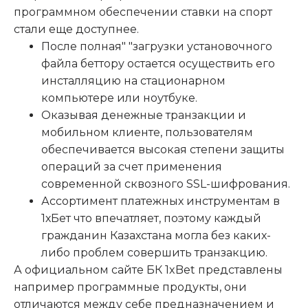
программном обеспечении ставки на спорт
стали еще доступнее.
После полная" "загрузки установочного
файла беттору остается осуществить его
инсталляцию на стационарном
компьютере или ноутбуке.
Оказывая денежные транзакции и
мобильном клиенте, пользователям
обеспечивается высокая степени защиты
операций за счет применения
современной сквозного SSL-шифрования.
Ассортимент платежных инструментам в
1хБет что впечатляет, поэтому каждый
гражданин Казахстана могла без каких-
либо проблем совершить транзакцию.
А официальном сайте БК 1xBet представлены
например программные продукты, они
отличаются между себе предназначением и