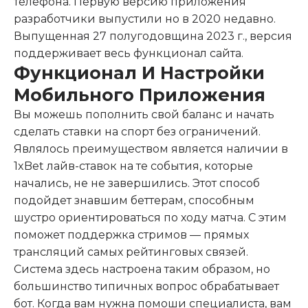
телефона. Первую версию приложения
разработчики выпустили но в 2020 недавно.
Выпущенная 27 полугодовщина 2023 г., версия
поддерживает весь функционал сайта.
Функционал И Настройки
Мобильного Приложения
Вы можешь пополнить свой баланс и начать
сделать ставки на спорт без ограничений.
Являлось преимуществом является наличии в
1xBet лайв-ставок на те события, которые
начались, не не завершились. Этот способ
подойдет знавшим беттерам, способным
шустро ориентироваться по ходу матча. С этим
поможет поддержка стримов — прямых
трансляций самых рейтинговых связей.
Система здесь настроена таким образом, но
большинство типичных вопрос обрабатывает
бот. Когда вам нужна помоши специалиста, вам