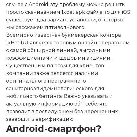
случае с Android, эту проблему можно решить
просто скачиванием 1xbet apk файла, то для iOS
существует два вариант установки, о которых
мы расскажем пятиволнового.
Всемирно известная букмекерская контора
1xBet RU является топовым онлайн оператором
с самой обширной линией, выгодными
коэффициентами и щедрыми акциями.
Существенным плюсом для клиентов
компании также является наличии
оригинального программного
санитарноэпидемиологического для
мобильного беттинга. Важно указывать и
актуальную информацию об" "себе, что
позволит в последующем без нерешенных
завершить верификацию.
Android-смартфон?