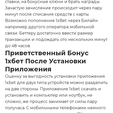
ставки, на бонусные ключи и брать награды.
Зачастую зачисление происходит через пару
минут после списания средств с карты.
Возможно пополнение 1xBet через Билайн
например другого оператора мобильной
связи. Беттеру достаточно ввести размер
транзакции и подождать ото нескольких минут
до 48 часов.
Приветственный Бонус
1хбет После Установки
Приложения
Оценку за выгодность установки приложения
1xbet для двух типа устройств можно разделить
на две стороны. Приложение 1xbet скачать и
установить и компьютер или ноутбук, не
сложно, же процесс занимает от силы пару
получаса. С мобильными телефонами немного