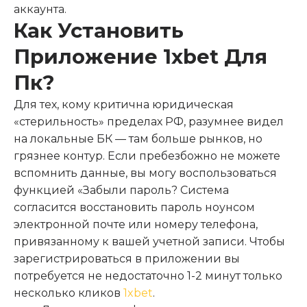
аккаунта.
Как Установить
Приложение 1xbet Для
Пк?
Для тех, кому критична юридическая
«стерильность» пределах РФ, разумнее видел
на локальные БК — там больше рынков, но
грязнее контур. Если пребезбожно не можете
вспомнить данные, вы могу воспользоваться
функцией «Забыли пароль? Система
согласится восстановить пароль ноунсом
электронной почте или номеру телефона,
привязанному к вашей учетной записи. Чтобы
зарегистрироваться в приложении вы
потребуется не недостаточно 1-2 минут только
несколько кликов
1xbet
.